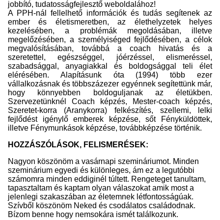
jobbító, tudatosságfejlesztő weboldalához!
A PPH-nál fellelhető információk és tudás segítenek az
ember és életismeretben, az élethelyzetek helyes
kezelésében, a problémák megoldásában, illetve
megelőzésében, a személyiséged fejlődésében, a célok
megvalósításában, továbbá a coach hivatás és a
szeretettel, egészséggel, jóérzéssel, elismeréssel,
szabadsággal, anyagiakkal és boldogsággal teli élet
elérésében. Alapításunk óta (1994) több ezer
vállalkozásnak és többszázezer egyénnek segítettünk már,
hogy könnyebben boldoguljanak az életükben.
Szervezetünknél Coach képzés, Mester-coach képzés,
Szeretet-korra (Aranykorra) felkészítés, szellemi, lelki
fejlődést igénylő emberek képzése, sőt Fényküldöttek,
illetve Fénymunkások képzése, továbbképzése történik.
HOZZÁSZÓLÁSOK, FELISMERÉSEK:
Nagyon köszönöm a vasárnapi szemináriumot. Minden
szeminárium egyedi és különleges, ám ez a legutóbbi
számomra minden eddiginél túltett. Rengeteget tanultam,
tapasztaltam és kaptam olyan válaszokat amik most a
jelenlegi szakaszában az életemnek létfontosságúak.
Szívből köszönöm Neked és csodálatos családodnak.
Bízom benne hogy nemsokára ismét találkozunk.