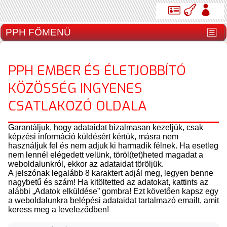
PPH EMBER ÉS ÉLETJOBBÍTÓ
KÖZÖSSÉG INGYENES
CSATLAKOZÓ OLDALA
Garantáljuk, hogy adataidat bizalmasan kezeljük, csak
képzési információ küldésért kértük, másra nem
használjuk fel és nem adjuk ki harmadik félnek. Ha esetleg
nem lennél elégedett velünk, töröl(tet)heted magadat a
weboldalunkról, ekkor az adataidat töröljük.
A jelszónak legalább 8 karaktert adjál meg, legyen benne
nagybetű és szám! Ha kitöltetted az adatokat, kattints az
alábbi „Adatok elküldése” gombra! Ezt követően kapsz egy
a weboldalunkra belépési adataidat tartalmazó emailt, amit
keress meg a leveleződben!