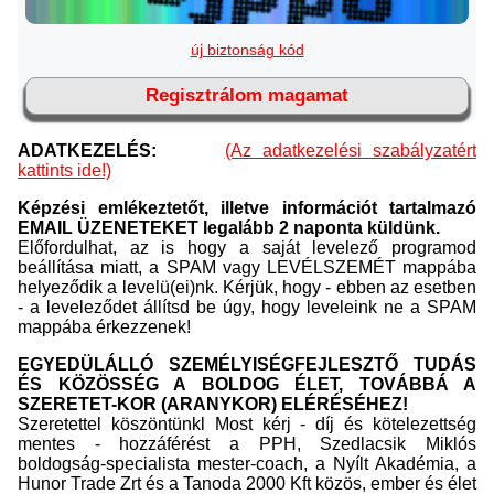
új biztonság kód
Regisztrálom magamat
ADATKEZELÉS:
(Az adatkezelési szabályzatért
kattints ide!)
Képzési emlékeztetőt, illetve információt tartalmazó
EMAIL ÜZENETEKET legalább 2 naponta küldünk.
Előfordulhat, az is hogy a saját levelező programod
beállítása miatt, a SPAM vagy LEVÉLSZEMÉT mappába
helyeződik a levelü(ei)nk. Kérjük, hogy - ebben az esetben
- a leveleződet állítsd be úgy, hogy leveleink ne a SPAM
mappába érkezzenek!
EGYEDÜLÁLLÓ SZEMÉLYISÉGFEJLESZTŐ TUDÁS
ÉS KÖZÖSSÉG A BOLDOG ÉLET, TOVÁBBÁ A
SZERETET-KOR (ARANYKOR) ELÉRÉSÉHEZ!
Szeretettel köszöntünkl Most kérj - díj és kötelezettség
mentes - hozzáférést a PPH, Szedlacsik Miklós
boldogság-specialista mester-coach, a Nyílt Akadémia, a
Hunor Trade Zrt és a Tanoda 2000 Kft közös, ember és élet